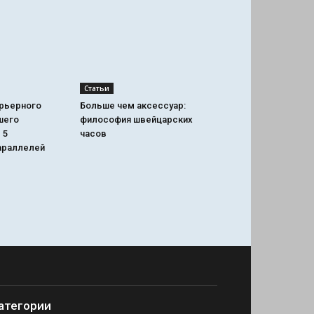
Статьи
арьерного
Больше чем аксессуар:
шего
философия швейцарских
 5
часов
араллелей
атегории