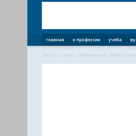
главная
о профессии
учеба
ву
Домой
Статьи
Металлический сайдинг: быст