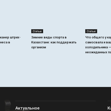
Статьи
Статьи
канер штрих-
Зимние виды спорта в
Что общего у к
неса в
Казахстане: как поддержать
самосвала и ва
организм
холодильника —
неожиданных п
Актуальное
К