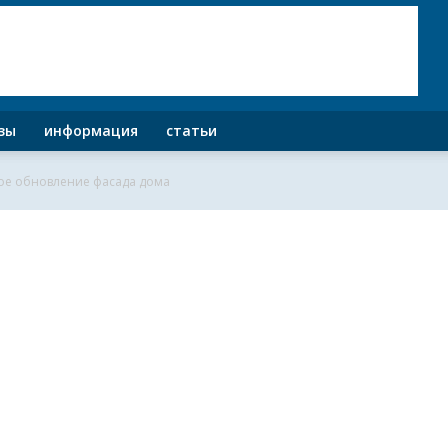
зы
информация
статьи
рое обновление фасада дома