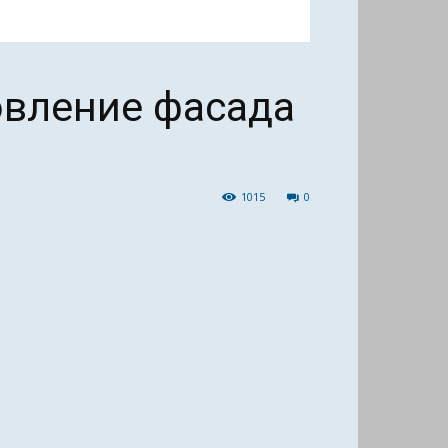
овление фасада
1015
0