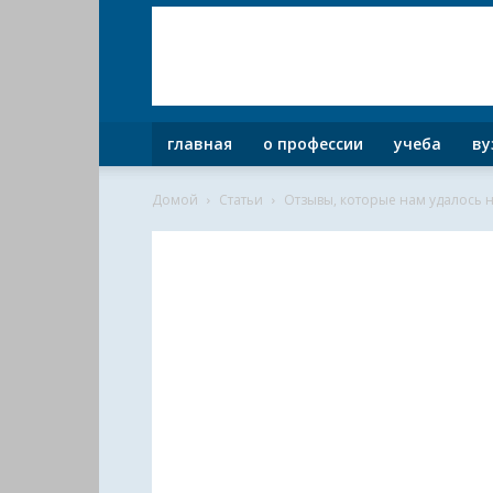
главная
о профессии
учеба
ву
Домой
Статьи
Отзывы, которые нам удалось н