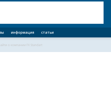
зы
информация
статьи
айти о компании FX Standart