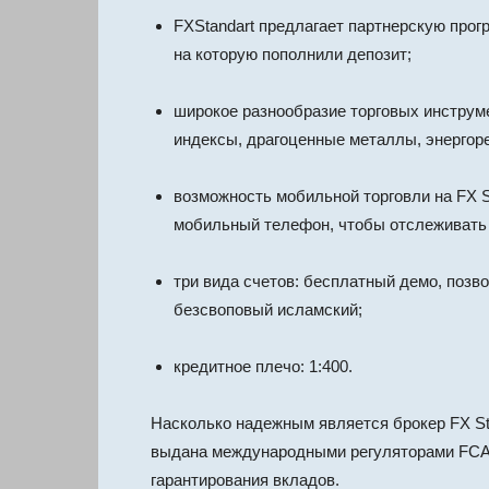
FXStandart предлагает партнерскую прог
на которую пополнили депозит;
широкое разнообразие торговых инструме
индексы, драгоценные металлы, энергорес
возможность мобильной торговли на FX S
мобильный телефон, чтобы отслеживать 
три вида счетов: бесплатный демо, поз
безсвоповый исламский;
кредитное плечо: 1:400.
Насколько надежным является брокер FX St
выдана международными регуляторами FCA 
гарантирования вкладов.