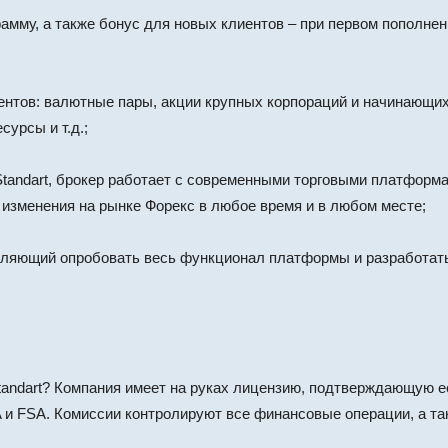
рамму, а также бонус для новых клиентов – при первом пополне
нтов: валютные пары, акции крупных корпораций и начинающих,
урсы и т.д.;
tandart, брокер работает с современными торговыми платформа
изменения на рынке Форекс в любое время и в любом месте;
воляющий опробовать весь функционал платформы и разработать
andart? Компания имеет на руках лицензию, подтверждающую ее
и FSA. Комиссии контролируют все финансовые операции, а та