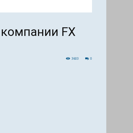
 компании FX
3603
0