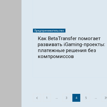
Предпринимательство
Как BetaTransfer помогает
развивать iGaming-проекты:
платежные решения без
компромиссов
...
...
1
3
4
5
3