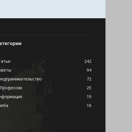
атегории
татьи
242
оветы
94
редпринимательство
72
 Профессии
25
нформация
19
чеба
16