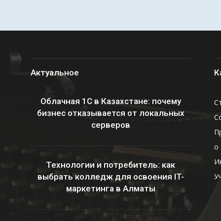
Актуальное
К
Облачная 1С в Казахстане: почему
С
бизнес отказывается от локальных
С
серверов
П
о
И
Технологии и потребитель: как
выбрать колледж для освоения IT-
У
маркетинга в Алматы