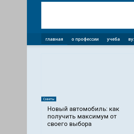
главная
о профессии
учеба
ву
Советы
Новый автомобиль: как
получить максимум от
своего выбора