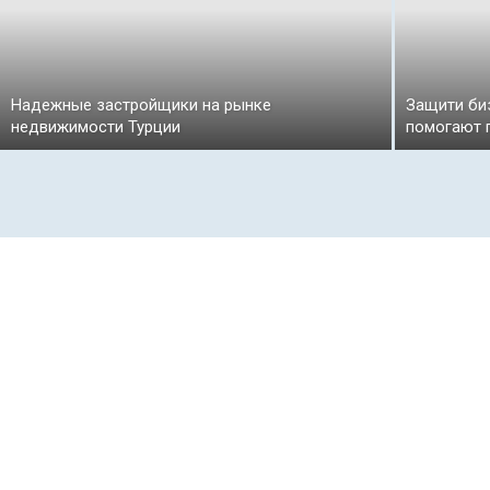
Надежные застройщики на рынке
Защити би
недвижимости Турции
помогают 