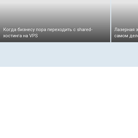
Когда бизнесу пора переходить с shared-
Лазерная э
хостинга на VPS
самом дел