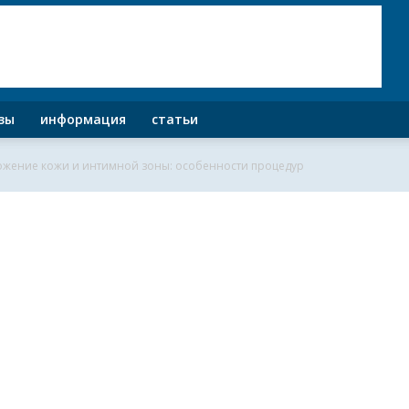
зы
информация
статьи
жение кожи и интимной зоны: особенности процедур