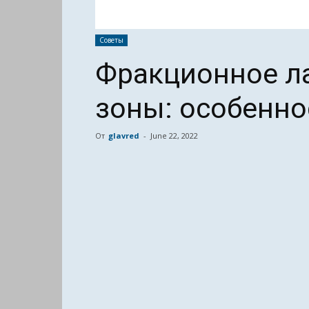
Советы
Фракционное л
зоны: особенно
От
glavred
-
June 22, 2022