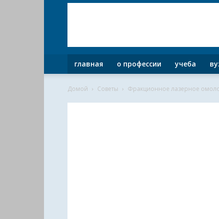
главная
о профессии
учеба
ву
Домой
Советы
Фракционное лазерное омоло