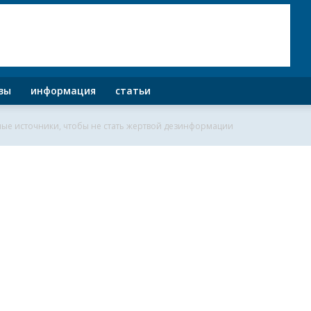
зы
информация
статьи
ные источники, чтобы не стать жертвой дезинформации