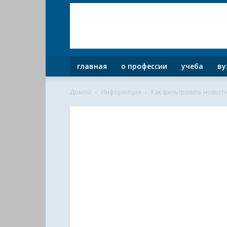
главная
о профессии
учеба
ву
Домой
Информация
Как фильтровать новост