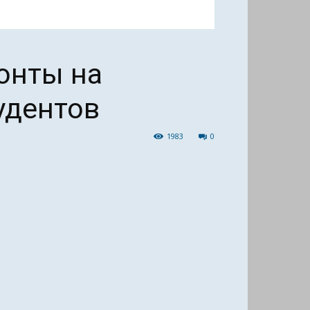
онты на
удентов
1983
0