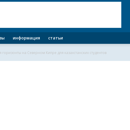
зы
информация
статьи
 горизонты на Северном Кипре для казахстанских студентов