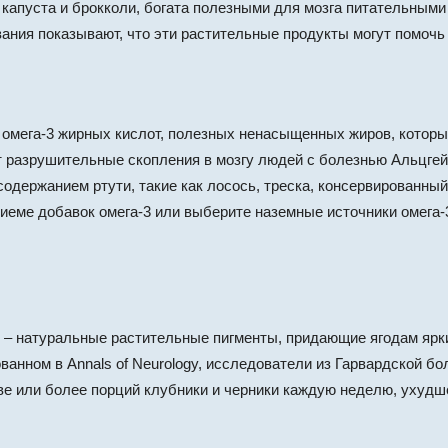
, капуста и брокколи, богата полезными для мозга питательными
ания показывают, что эти растительные продукты могут помочь
омега-3 жирных кислот, полезных ненасыщенных жиров, которы
ет разрушительные скопления в мозгу людей с болезнью Альцге
содержанием ртути, такие как лосось, треска, консервированны
иеме добавок омега-3 или выберите наземные источники омега-3,
– натуральные растительные пигменты, придающие ягодам ярки
ованном в Annals of Neurology, исследователи из Гарвардской 
ве или более порций клубники и черники каждую неделю, ухудш