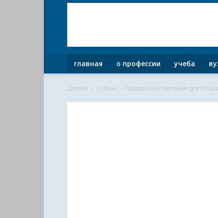
главная
о профессии
учеба
ву
Домой
Статьи
Правильное питание для боль