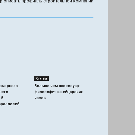
ер описать профилль строительной компании
Статьи
арьерного
Больше чем аксессуар:
шего
философия швейцарских
 5
часов
араллелей