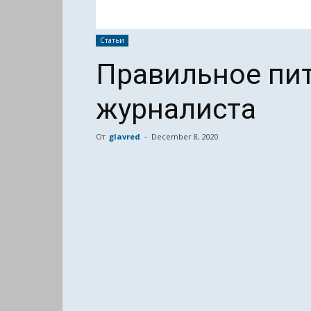
Статьи
Правильное пи
журналиста
От
glavred
-
December 8, 2020