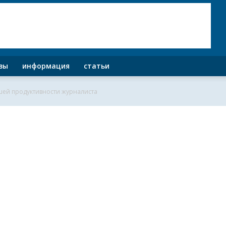
зы
информация
статьи
шей продуктивности журналиста