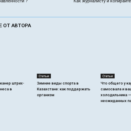
равленности ?
Как журналисту и копирайт
Е ОТ АВТОРА
Статьи
Статьи
канер штрих-
Зимние виды спорта в
Что общего у к
неса в
Казахстане: как поддержать
самосвала и ва
организм
холодильника —
неожиданных п